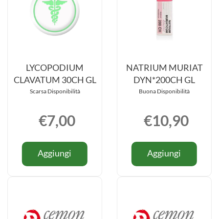
LYCOPODIUM
NATRIUM MURIAT
CLAVATUM 30CH GL
DYN*200CH GL
Scarsa Disponibilità
Buona Disponibilità
€7,00
€10,90
Informazioni
Informazio
Aggiungi LYCOPODIUM
Aggiung
Aggiungi
Aggiungi
su LYCOPODIUM
su NATRI
CLAVATUM
MURIAT
CLAVATUM
MURIAT
30CH
DYN*20
30CH
DYN*200
GL al
GL al
GL
GL
carrello
carrello