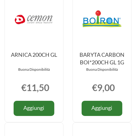
ARNICA 200CH GL
BARYTA CARBON
BOI*200CH GL 1G
Buona Disponibilità
Buona Disponibilità
€11,50
€9,00
Informazioni
Informazio
Aggiungi ARNICA
Aggiung
Aggiungi
Aggiungi
su ARNICA
su BARYT
200CH
CARBO
200CH
CARBON
GL al
BOI*200
GL
BOI*200
carrello
GL
GL
1G al