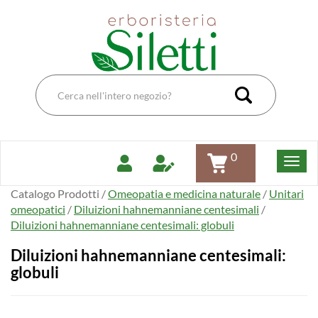
Passa
Erboristeria
al
Dott.Ssa
contenuto
Siletti
principale
Renata
Cerca
Prodotto
Cerca Pro
0
Catalogo Prodotti /
Omeopatia e medicina naturale
/
Unitari
omeopatici
/
Diluizioni hahnemanniane centesimali
/
Diluizioni hahnemanniane centesimali: globuli
Diluizioni hahnemanniane centesimali:
globuli