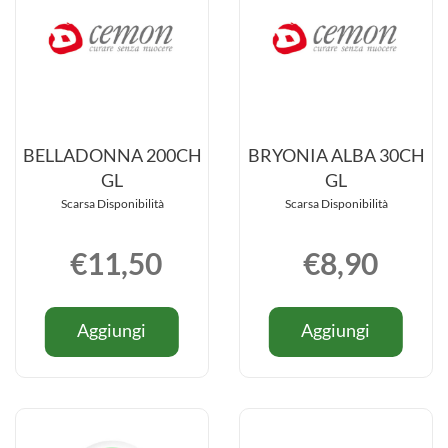
1G
carrello
BELLADONNA 200CH
BRYONIA ALBA 30CH
GL
GL
Scarsa Disponibilità
Scarsa Disponibilità
€11,50
€8,90
Informazioni
Informazio
Aggiungi BELLADONNA
Aggiung
Aggiungi
Aggiungi
su BELLADONNA
su BRYON
200CH
ALBA
200CH
ALBA
GL al
30CH
GL
30CH
carrello
GL al
GL
carrello