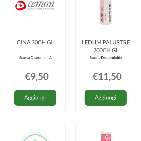
CINA 30CH GL
LEDUM PALUSTRE
200CH GL
Scarsa Disponibilità
Buona Disponibilità
€9,50
€11,50
Informazioni
Informazio
Aggiungi CINA
Aggiung
Aggiungi
Aggiungi
su CINA
su LEDU
30CH
PALUST
30CH
PALUSTR
GL al
200CH
GL
200CH
carrello
GL al
GL
carrello