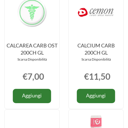
CALCAREA CARB OST
CALCIUM CARB
200CH GL
200CH GL
Scarsa Disponibilità
Scarsa Disponibilità
€7,00
€11,50
Informazioni
Informazio
Aggiungi CALCAREA
Aggiung
Aggiungi
Aggiungi
su CALCAREA
su CALCI
CARB
CARB
CARB
CARB
OST
200CH
OST
200CH
200CH
GL al
200CH
GL
GL al
carrello
GL
carrello