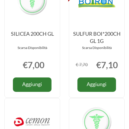
SILICEA 200CH GL
SULFUR BOI*200CH
GL 1G
Scarsa Disponibilità
Scarsa Disponibilità
€7,00
€7,10
€ 7,70
Informazioni
Informazio
Aggiungi SILICEA
Aggiung
Aggiungi
Aggiungi
su SILICEA
su SULFU
200CH
BOI*200
200CH
BOI*200
GL al
GL
GL
GL
carrello
1G al
1G
carrello