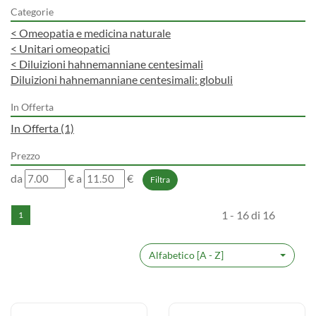
Categorie
<
Omeopatia e medicina naturale
<
Unitari omeopatici
<
Diluizioni hahnemanniane centesimali
Diluizioni hahnemanniane centesimali: globuli
In Offerta
In Offerta
(1)
Prezzo
filtra
filtra
da
€
a
€
da
a
1 - 16 di 16
1
Alfabetico [A - Z]