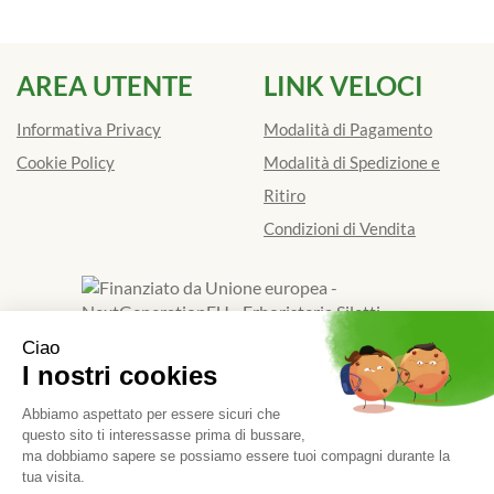
AREA UTENTE
LINK VELOCI
Informativa Privacy
Modalità di Pagamento
Cookie Policy
Modalità di Spedizione e
Ritiro
Condizioni di Vendita
Finanziato dall'Unione europea - Next Generation EU
Erboristeria Siletti Dott.Ssa Renata
- Via Galimberti 39/D
13900 Biella (BI)
|
Tel.: 015401841
| P.Iva: 01924520024 |
Numero R.E.A.: BI - 173662