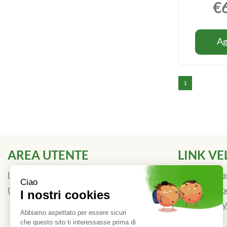
€
Ag
1
AREA UTENTE
LINK VE
Informativa Privacy
Modalità di P
Cookie Policy
Modalità di Sp
Condizioni di 