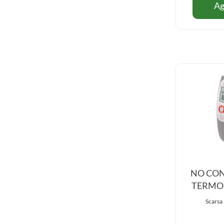
Ag
NO CON
TERMO
Scarsa 