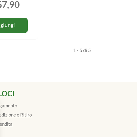
67,90
Informazioni
Aggiungi NO
giungi
su NO
CONTACT
CONTACT
PLUS
PLUS
TERMO
TERMO
1 - 5 di 5
FRONTALE al
FRONTALE
carrello
LOCI
agamento
edizione e Ritiro
Vendita