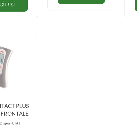
EAR
Aggiungi MEDEL
giungi
EAR
su MEDEL
TEMP al
CAPPUCCI
TEMP
CAPPUCCI
carrello
EAR
EAR
TEMP
TEMP
SET
SET
20 al
20
carrello
TACT PLUS
 FRONTALE
Disponibilità