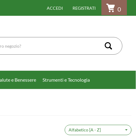
ACCEDI
REGISTRATI
0
Cerca Pr
alute e Benessere
Strumenti e Tecnologia
Alfabetico [A - Z]