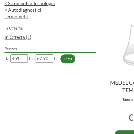
<
Strumenti e Tecnologia
<
Autodiagnostici
Termometri
In Offerta
In Offerta
(1)
Prezzo
filtra
filtra
da
€
a
€
da
a
MEDEL C
TEMP
Buona 
€