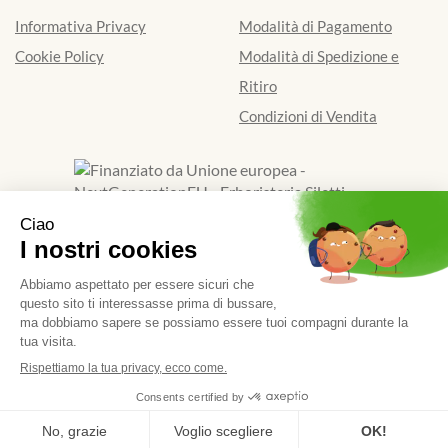
Informativa Privacy
Modalità di Pagamento
Cookie Policy
Modalità di Spedizione e
Ritiro
Condizioni di Vendita
Finanziato dall'Unione europea - Next Generation EU
Erboristeria Siletti Dott.Ssa Renata
- Via Galimberti 39/D
13900 Biella (BI)
|
Tel.: 015401841
| P.Iva: 01924520024 |
Numero R.E.A.: BI - 173662
Powered by
Prenofa
Web Design
Fulcri srl