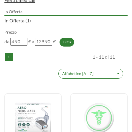
Elettromedicali
In Offerta
In Offerta
(1)
Prezzo
filtra
filtra
da
€
a
€
da
a
1 - 11 di 11
1
Alfabetico [A - Z]