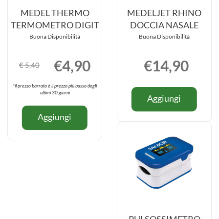
MEDEL THERMO
MEDELJET RHINO
TERMOMETRO DIGIT
DOCCIA NASALE
Buona Disponibilità
Buona Disponibilità
€4,90
€14,90
€ 5,40
*il prezzo barrato è il prezzo più basso degli
Informazio
ultimi 30 giorni
Aggiung
Aggiungi
su MEDEL
RHINO
Informazioni
RHINO
Aggiungi MEDEL
Aggiungi
DOCCIA
su MEDEL
DOCCIA
THERMO
NASALE 
THERMO
NASALE
TERMOMETRO
carrello
TERMOMETRO
DIGIT al
DIGIT
carrello