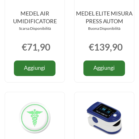
MEDEL AIR
MEDEL ELITE MISURA
UMIDIFICATORE
PRESS AUTOM
Scarsa Disponibilità
Buona Disponibilità
€71,90
€139,90
Informazioni
Informazio
Aggiungi MEDEL
Aggiung
Aggiungi
Aggiungi
su MEDEL
su MEDEL
AIR
ELITE
AIR
ELITE
UMIDIFICATORE al
MISURA
UMIDIFICATORE
MISURA
carrello
PRESS
PRESS
AUTOM a
AUTOM
carrello