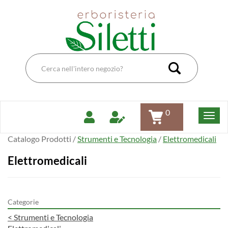
Passa
Erboristeria
al
Dott.Ssa
contenuto
Siletti
principale
Renata
Cerca
Prodotto
Cerca Pro
0
Catalogo Prodotti /
Strumenti e Tecnologia
/
Elettromedicali
Elettromedicali
Categorie
<
Strumenti e Tecnologia