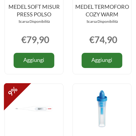
MEDEL SOFT MISUR
MEDEL TERMOFORO
PRESS POLSO
COZY WARM
Scarsa Disponibilità
Scarsa Disponibilità
€79,90
€74,90
Informazioni
Informazio
Aggiungi MEDEL
Aggiung
Aggiungi
Aggiungi
su MEDEL
su MEDEL
SOFT
TERMO
SOFT
TERMOF
MISUR
COZY
MISUR
COZY
PRESS
WARM a
PRESS
WARM
POLSO al
carrello
9%
POLSO
carrello