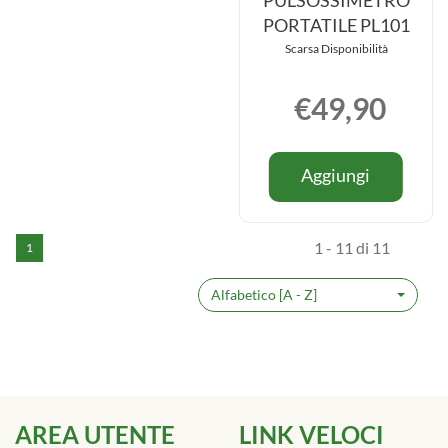
PULSOSSIMETRO
PORTATILE PL101
Scarsa Disponibilità
€49,90
Informazio
Aggiung
Aggiungi
su PULSO
PORTATI
PORTATIL
PL101 al
PL101
carrello
1 - 11 di 11
1
Alfabetico [A - Z]
AREA UTENTE
LINK VELOCI