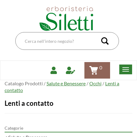
Passa
Erboristeria
al
Dott.Ssa
contenuto
Siletti
principale
Renata
Cerca
Prodotto
Cerca Pro
0
Catalogo Prodotti /
Salute e Benessere
/
Occhi
/
Lenti a
contatto
Lenti a contatto
Categorie