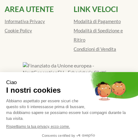
AREA UTENTE
LINK VELOCI
Informativa Privacy
Modalità di Pagamento
Cookie Policy
Modalità di Spedizione e
Ritiro
Condizioni di Vendita
Finanziato dall'Unione europea - Next Generation EU
Erboristeria Siletti Dott.Ssa Renata
- Via Galimberti 39/D
13900 Biella (BI)
|
Tel.: 015401841
| P.Iva: 01924520024 |
Numero R.E.A.: BI - 173662