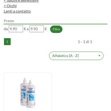
<
Salute e Benessere
<
Occhi
Lenti a contatto
Prezzo
filtra
filtra
da
€
a
€
da
a
1 - 1 di 1
1
Alfabetico [A - Z]