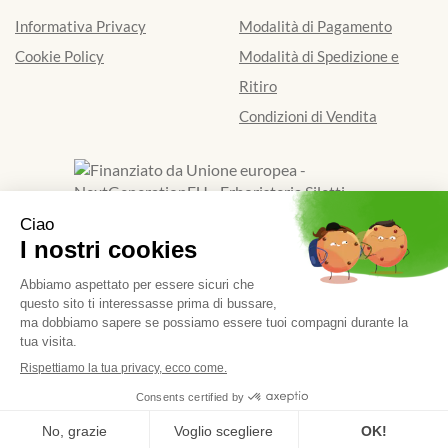
Informativa Privacy
Modalità di Pagamento
Cookie Policy
Modalità di Spedizione e
Ritiro
Condizioni di Vendita
Finanziato dall'Unione europea - Next Generation EU
Erboristeria Siletti Dott.Ssa Renata
- Via Galimberti 39/D
13900 Biella (BI)
|
Tel.: 015401841
| P.Iva: 01924520024 |
Numero R.E.A.: BI - 173662
Powered by
Prenofa
Web Design
Fulcri srl