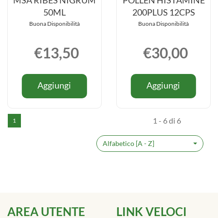
MSA RIBES NIGRUM
POLLEN HISTAMINE
50ML
200PLUS 12CPS
Buona Disponibilità
Buona Disponibilità
€13,50
€30,00
Informazioni
Informazio
Aggiungi MSA
Aggiung
Aggiungi
Aggiungi
su MSA
su POLLE
RIBES
HISTAM
RIBES
HISTAMI
NIGRUM
200PLUS
NIGRUM
200PLUS
50ML al
12CPS al
1 - 6 di 6
1
50ML
12CPS
carrello
carrello
Alfabetico [A - Z]
AREA UTENTE
LINK VELOCI