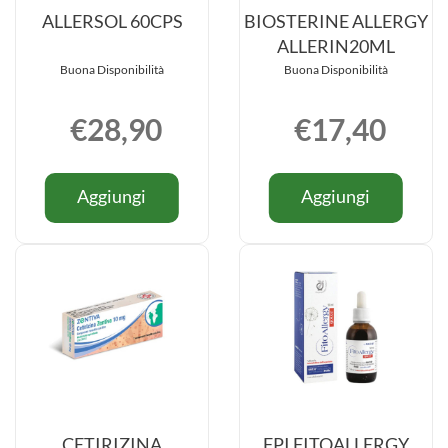
ALLERSOL 60CPS
BIOSTERINE ALLERGY
ALLERIN20ML
Buona Disponibilità
Buona Disponibilità
€28,90
€17,40
Informazioni
Informazio
Aggiungi ALLERSOL
Aggiungi
Aggiungi
Aggiungi
su ALLERSOL
su BIOST
60CPS al
ALLERG
60CPS
ALLERGY
carrello
ALLERIN
ALLERIN
carrello
CETIRIZINA
FPI FITOALLERGY