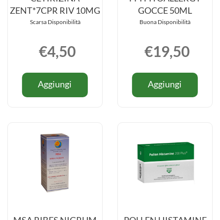
ZENT*7CPR RIV 10MG
GOCCE 50ML
Scarsa Disponibilità
Buona Disponibilità
€4,50
€19,50
Informazioni
Informazio
Aggiungi CETIRIZINA
Aggiungi
Aggiungi
Aggiungi
su CETIRIZINA
su FPI
ZENT*7CPR
FITOAL
ZENT*7CPR
FITOALL
RIV
GOCCE
RIV
GOCCE
10MG al
50ML al
10MG
50ML
carrello
carrello