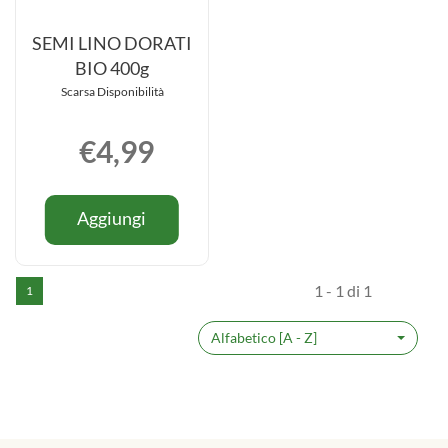
SEMI LINO DORATI
BIO 400g
Scarsa Disponibilità
€4,99
Informazioni
Aggiungi SEMI
Aggiungi
su SEMI
LINO
LINO
DORATI
DORATI
BIO
1 - 1 di 1
1
BIO
400g al
400g
carrello
Alfabetico [A - Z]