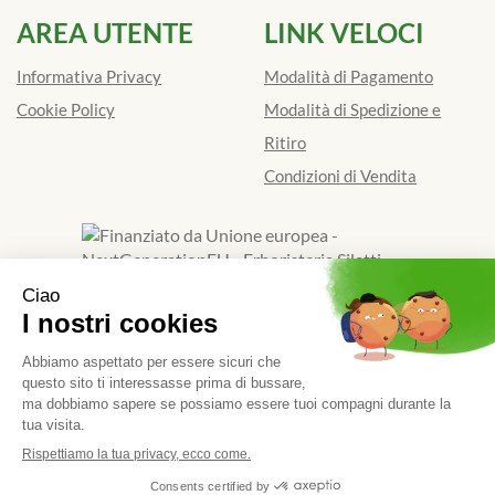
AREA UTENTE
LINK VELOCI
Informativa Privacy
Modalità di Pagamento
Cookie Policy
Modalità di Spedizione e
Ritiro
Condizioni di Vendita
Finanziato dall'Unione europea - Next Generation EU
Erboristeria Siletti Dott.Ssa Renata
- Via Galimberti 39/D
13900 Biella (BI)
|
Tel.: 015401841
| P.Iva: 01924520024 |
Numero R.E.A.: BI - 173662