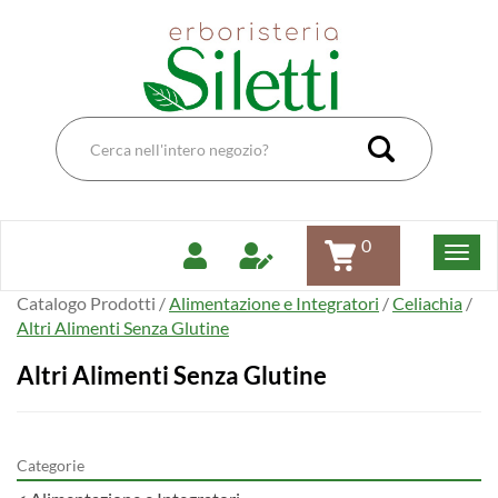
Passa
Erboristeria
al
Dott.Ssa
contenuto
Siletti
principale
Renata
Cerca
Prodotto
Cerca Pro
0
Catalogo Prodotti /
Alimentazione e Integratori
/
Celiachia
/
Altri Alimenti Senza Glutine
Altri Alimenti Senza Glutine
Categorie