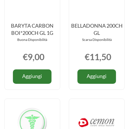
BARYTA CARBON
BELLADONNA 200CH
BOI*200CH GL 1G
GL
Buona Disponibilità
Scarsa Disponibilità
€9,00
€11,50
Informazioni
Informazio
Aggiungi BARYTA
Aggiung
Aggiungi
Aggiungi
su BARYTA
su BELL
CARBON
200CH
CARBON
200CH
BOI*200CH
GL al
BOI*200CH
GL
GL
carrello
GL
1G al
1G
carrello