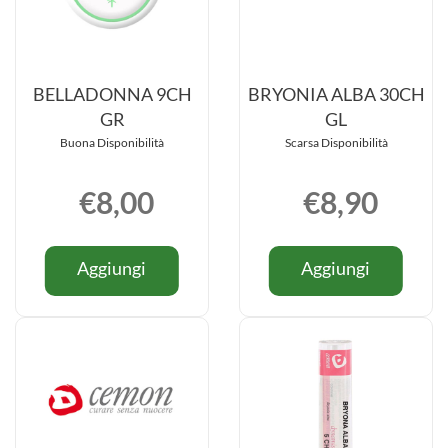
BELLADONNA 9CH
BRYONIA ALBA 30CH
GR
GL
Buona Disponibilità
Scarsa Disponibilità
€8,00
€8,90
Informazioni
Informazio
Aggiungi BELLADONNA
Aggiung
Aggiungi
Aggiungi
su BELLADONNA
su BRYON
9CH
ALBA
9CH
ALBA
GR al
30CH
GR
30CH
carrello
GL al
GL
carrello