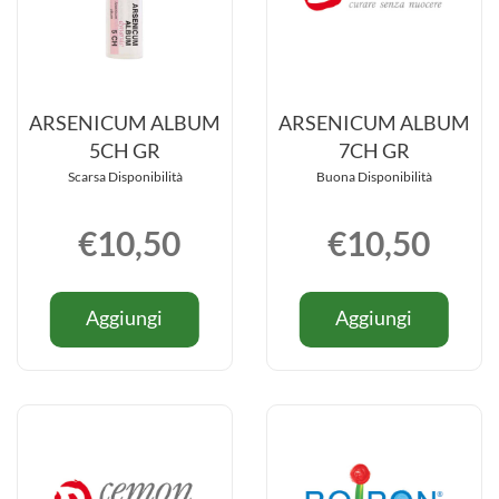
ARSENICUM ALBUM
ARSENICUM ALBUM
5CH GR
7CH GR
Scarsa Disponibilità
Buona Disponibilità
€10,50
€10,50
Informazioni
Informazio
Aggiungi ARSENICUM
Aggiung
Aggiungi
Aggiungi
su ARSENICUM
su ARSE
ALBUM
ALBUM
ALBUM
ALBUM
5CH
7CH
5CH
7CH
GR al
GR al
GR
GR
carrello
carrello