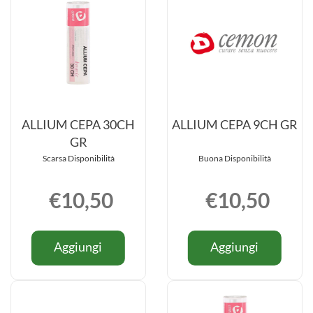
ALLIUM CEPA 30CH
ALLIUM CEPA 9CH GR
GR
Scarsa Disponibilità
Buona Disponibilità
€10,50
€10,50
Informazioni
Informazio
Aggiungi ALLIUM
Aggiung
Aggiungi
Aggiungi
su ALLIUM
su ALLIU
CEPA
CEPA
CEPA
CEPA
30CH
9CH
30CH
9CH
GR al
GR al
GR
GR
carrello
carrello