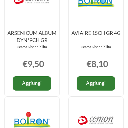
ARSENICUM ALBUM
AVIAIRE 15CH GR 4G
DYN*9CH GR
Scarsa Disponibilità
Scarsa Disponibilità
€9,50
€8,10
Informazioni
Informazio
Aggiungi ARSENICUM
Aggiungi
Aggiungi
Aggiungi
su ARSENICUM
su AVIAIR
ALBUM
15CH
ALBUM
15CH
DYN*9CH
GR
DYN*9CH
GR
GR al
4G al
GR
4G
carrello
carrello