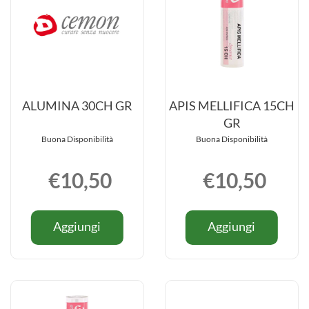
ALUMINA 30CH GR
APIS MELLIFICA 15CH
GR
Buona Disponibilità
Buona Disponibilità
€10,50
€10,50
Informazioni
Informazio
Aggiungi ALUMINA
Aggiungi
Aggiungi
Aggiungi
su ALUMINA
su APIS
30CH
MELLIFI
30CH
MELLIFIC
GR al
15CH
GR
15CH
carrello
GR al
GR
carrello