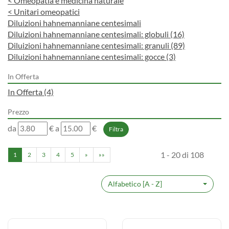
<
Omeopatia e medicina naturale
<
Unitari omeopatici
Diluizioni hahnemanniane centesimali
Diluizioni hahnemanniane centesimali: globuli
(16)
Diluizioni hahnemanniane centesimali: granuli
(89)
Diluizioni hahnemanniane centesimali: gocce
(3)
In Offerta
In Offerta
(4)
Prezzo
filtra
filtra
da
€
a
€
da
a
1 - 20 di 108
1
2
3
4
5
»
»»
Alfabetico [A - Z]