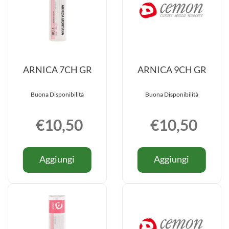
ARNICA 7CH GR
ARNICA 9CH GR
Buona Disponibilità
Buona Disponibilità
€10,50
€10,50
Informazioni
Informazio
Aggiungi ARNICA
Aggiung
Aggiungi
Aggiungi
su ARNICA
su ARNIC
7CH
9CH
7CH
9CH
GR al
GR al
GR
GR
carrello
carrello