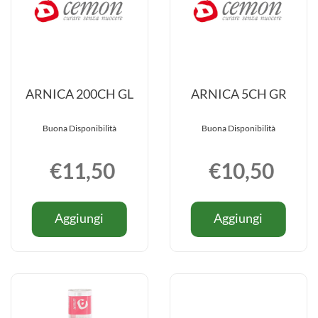
ARNICA 200CH GL
ARNICA 5CH GR
Buona Disponibilità
Buona Disponibilità
€11,50
€10,50
Informazioni
Informazio
Aggiungi ARNICA
Aggiung
Aggiungi
Aggiungi
su ARNICA
su ARNIC
200CH
5CH
200CH
5CH
GL al
GR al
GL
GR
carrello
carrello