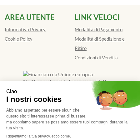
AREA UTENTE
LINK VELOCI
Informativa Privacy
Modalità di Pagamento
Cookie Policy
Modalità di Spedizione e
Ritiro
Condizioni di Vendita
Finanziato dall'Unione europea - Next Generation EU
Erboristeria Siletti Dott.Ssa Renata
- Via Galimberti 39/D
13900 Biella (BI)
|
Tel.: 015401841
| P.Iva: 01924520024 |
Numero R.E.A.: BI - 173662