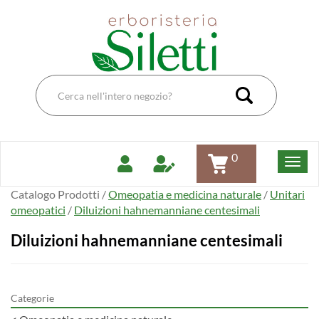
Passa
Erboristeria
al
Dott.Ssa
contenuto
Siletti
principale
Renata
Cerca
Prodotto
Cerca Pro
0
Catalogo Prodotti /
Omeopatia e medicina naturale
/
Unitari
omeopatici
/
Diluizioni hahnemanniane centesimali
Diluizioni hahnemanniane centesimali
Categorie