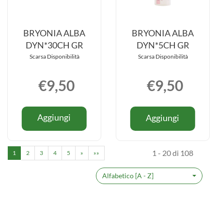
BRYONIA ALBA
BRYONIA ALBA
DYN*30CH GR
DYN*5CH GR
Scarsa Disponibilità
Scarsa Disponibilità
€9,50
€9,50
Informazioni
Informazio
Aggiungi BRYONIA
Aggiung
Aggiungi
Aggiungi
su BRYONIA
su BRYON
ALBA
ALBA
ALBA
ALBA
DYN*30CH
DYN*5C
DYN*30CH
DYN*5CH
GR al
GR al
1 - 20 di 108
1
2
3
4
5
GR
»
»»
GR
carrello
carrello
Alfabetico [A - Z]