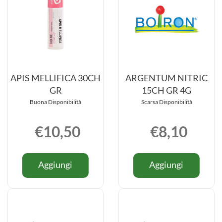
APIS MELLIFICA 30CH
ARGENTUM NITRIC
GR
15CH GR 4G
Buona Disponibilità
Scarsa Disponibilità
€10,50
€8,10
Informazioni
Informazio
Aggiungi APIS
Aggiung
Aggiungi
Aggiungi
su APIS
su ARGE
MELLIFICA
NITRIC
MELLIFICA
NITRIC
30CH
15CH
30CH
15CH
GR al
GR
GR
GR
carrello
4G al
4G
carrello