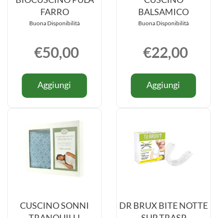
FARRO
BALSAMICO
Buona Disponibilità
Buona Disponibilità
€50,00
€22,00
Informazioni
Informazio
Aggiungi BIOCUSCINO
Aggiung
Aggiungi
Aggiungi
su BIOCUSCINO
su CUSCI
PULA
BALSAMI
PULA
BALSAMI
FARRO al
carrello
FARRO
carrello
CUSCINO SONNI
DR BRUX BITE NOTTE
TRANQUILLI
SUP TRASP