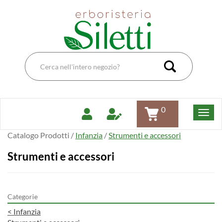
Passa
Erboristeria
al
Dott.Ssa
contenuto
Siletti
principale
Renata
Cerca
Prodotto
Cerca Pro
0
Catalogo Prodotti /
Infanzia
/
Strumenti e accessori
Strumenti e accessori
Categorie
<
Infanzia