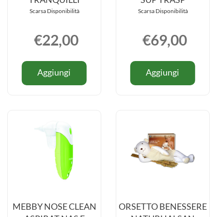
Scarsa Disponibilità
Scarsa Disponibilità
€22,00
€69,00
Informazioni
Informazio
Aggiungi CUSCINO
Aggiungi
Aggiungi
Aggiungi
su CUSCINO
su DR
SONNI
BRUX
SONNI
BRUX
TRANQUILLI al
BITE
TRANQUILLI
BITE
carrello
NOTTE
NOTTE
SUP
SUP
TRASP al
TRASP
carrello
MEBBY NOSE CLEAN
ORSETTO BENESSERE