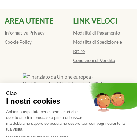
AREA UTENTE
LINK VELOCI
Informativa Privacy
Modalità di Pagamento
Cookie Policy
Modalità di Spedizione e
Ritiro
Condizioni di Vendita
Finanziato dall'Unione europea - Next Generation EU
Erboristeria Siletti Dott.Ssa Renata
- Via Galimberti 39/D
13900 Biella (BI)
|
Tel.: 015401841
| P.Iva: 01924520024 |
Numero R.E.A.: BI - 173662