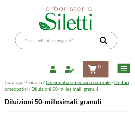
Passa
Erboristeria
al
Dott.Ssa
contenuto
Siletti
principale
Renata
Cerca
Prodotto
Cerca Pro
0
Catalogo Prodotti /
Omeopatia e medicina naturale
/
Unitari
omeopatici
/
Diluizioni 50-millesimali: granuli
Diluizioni 50-millesimali: granuli