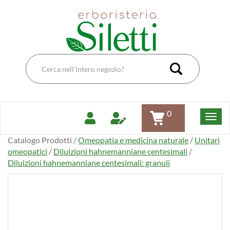
Passa
Erboristeria
al
Dott.Ssa
contenuto
Siletti
principale
Renata
Cerca
Prodotto
Cerca Pro
0
Catalogo Prodotti /
Omeopatia e medicina naturale
/
Unitari
omeopatici
/
Diluizioni hahnemanniane centesimali
/
Diluizioni hahnemanniane centesimali: granuli