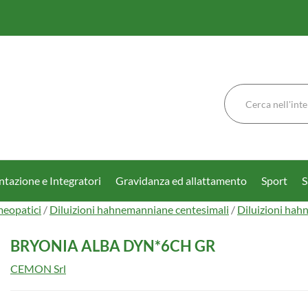
Cerca
Prodotto
tazione e Integratori
Gravidanza ed allattamento
Sport
S
meopatici
/
Diluizioni hahnemanniane centesimali
/
Diluizioni hah
BRYONIA ALBA DYN*6CH GR
CEMON Srl