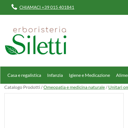
Passa
CHIAMACI +39 015 401841
al
contenuto
principale
Erboristeria
Dott.Ssa
Siletti
Renata
Casa e regalistica
Infanzia
Igiene e Medicazione
Alimen
Catalogo Prodotti /
Omeopatia e medicina naturale
/
Unitari o