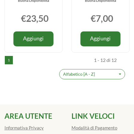
Buona Disponibilità
Buona Disponibilità
€23,50
€7,00
Informazioni
Informazio
Aggiungi NATUR
Aggiungi
Aggiungi
Aggiungi
su NATUR
su THE
UNIQUE
ECO
UNIQUE
ECO
SCRUB
BATH
SCRUB
BATH
OLIO
UPLIFT&
1 - 12 di 12
1
OLIO
UPLIFT&R
GEL
SALT al
GEL
SALT
28 al
carrello
28
Alfabetico [A - Z]
carrello
AREA UTENTE
LINK VELOCI
Informativa Privacy
Modalità di Pagamento