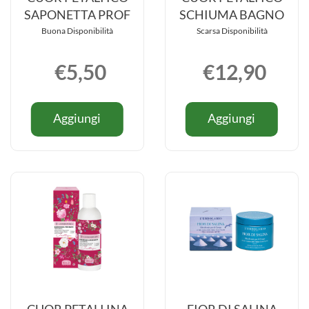
SAPONETTA PROF
SCHIUMA BAGNO
Buona Disponibilità
Scarsa Disponibilità
€5,50
€12,90
Informazioni
Informazio
Aggiungi CUOR
Aggiung
Aggiungi
Aggiungi
su CUOR
su CUOR
PETALI
PETALI
PETALI
PETALI
ICO
ICO
ICO
ICO
SAPONETTA
SCHIUM
SAPONETTA
SCHIUMA
PROF al
BAGNO a
PROF
BAGNO
carrello
carrello