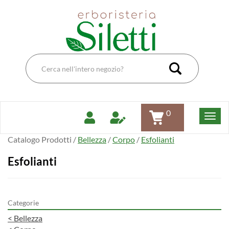
Passa
Erboristeria
al
Dott.Ssa
contenuto
Siletti
principale
Renata
Cerca
Prodotto
Cerca Pro
0
Catalogo Prodotti /
Bellezza
/
Corpo
/
Esfolianti
Esfolianti
Categorie
<
Bellezza