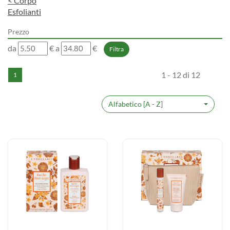
<
Corpo
Esfolianti
Prezzo
filtra
filtra
da
€
a
€
da
a
1 - 12 di 12
1
Alfabetico [A - Z]