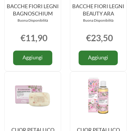
BACCHE FIORI LEGNI
BACCHE FIORI LEGNI
BAGNOSCHIUM
BEAUTY ARA
Buona Disponibilità
Buona Disponibilità
€11,90
€23,50
Informazioni
Informazio
Aggiungi BACCHE
Aggiung
Aggiungi
Aggiungi
su BACCHE
su BACCH
FIORI
FIORI
FIORI
FIORI
LEGNI
LEGNI
LEGNI
LEGNI
BAGNOSCHIUM al
BEAUTY
BAGNOSCHIUM
BEAUTY
carrello
ARA al
ARA
carrello
CUOR PETALI ICO
CUOR PETALI ICO