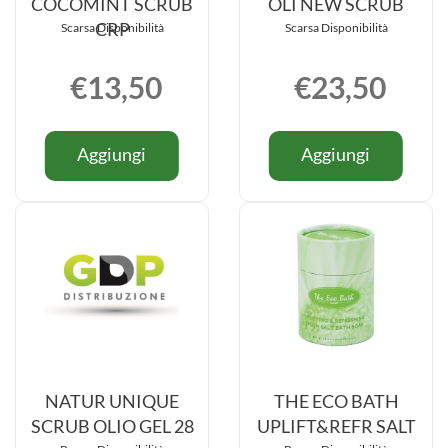
COCOMINT SCRUB
OLI NEW SCRUB
CRP
Scarsa Disponibilità
Scarsa Disponibilità
€13,50
€23,50
Informazioni
Informazio
Aggiungi I
Aggiung
Aggiungi
Aggiungi
su I
su NATUR
SORBETTI
UNIQUE
SORBETTI
UNIQUE
COCOMINT
28
COCOMINT
28
SCRUB
OLI
SCRUB
OLI
CRP al
NEW
CRP
NEW
carrello
SCRUB a
SCRUB
carrello
NATUR UNIQUE
THE ECO BATH
SCRUB OLIO GEL 28
UPLIFT&REFR SALT