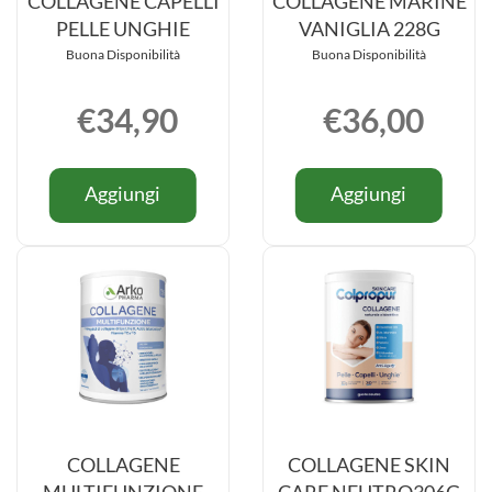
COLLAGENE CAPELLI
COLLAGENE MARINE
PELLE UNGHIE
VANIGLIA 228G
Buona Disponibilità
Buona Disponibilità
€34,90
€36,00
Informazioni
Informazio
Aggiungi COLLAGENE
Aggiung
Aggiungi
Aggiungi
su COLLAGENE
su COLL
CAPELLI
MARINE
CAPELLI
MARINE
PELLE
VANIGLI
PELLE
VANIGLIA
UNGHIE al
228G al
UNGHIE
228G
carrello
carrello
COLLAGENE
COLLAGENE SKIN