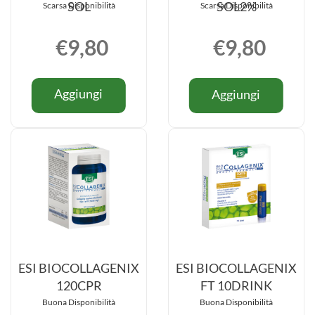
SOL
SOL2%
Scarsa Disponibilità
Scarsa Disponibilità
€9,80
€9,80
Informazioni
Informazio
Aggiungi ELEMENTA
Aggiung
Aggiungi
Aggiungi
su ELEMENTA
su ELEME
CAFFEINE+GINSENG
HYALUR
CAFFEINE+GINSENG
HYALURO
SOL al
ACID
SOL
ACID
carrello
SOL2% a
SOL2%
carrello
ESI BIOCOLLAGENIX
ESI BIOCOLLAGENIX
120CPR
FT 10DRINK
Buona Disponibilità
Buona Disponibilità