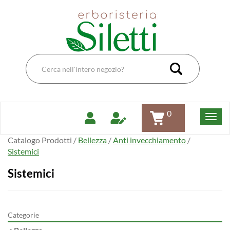
Passa
Erboristeria
al
Dott.Ssa
contenuto
Siletti
principale
Renata
Cerca
Prodotto
Cerca Pro
0
Catalogo Prodotti /
Bellezza
/
Anti invecchiamento
/
Sistemici
Sistemici
Categorie