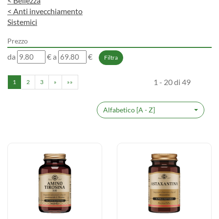
<
Bellezza
<
Anti invecchiamento
Sistemici
Prezzo
filtra
filtra
da
€
a
€
da
a
1 - 20 di 49
1
2
3
»
»»
Alfabetico [A - Z]