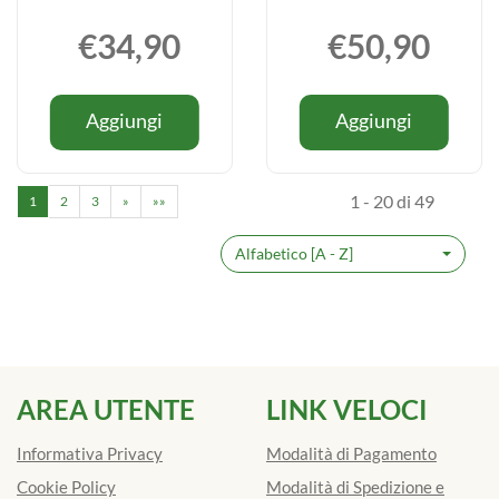
€34,90
€50,90
Informazioni
Informazio
Aggiungi ESI
Aggiungi 
Aggiungi
Aggiungi
su ESI
su ESI
BIOCOLLAGENIX
BIOCOL
BIOCOLLAGENIX
BIOCOLL
120CPR al
FT
120CPR
FT
carrello
10DRINK
1 - 20 di 49
1
2
3
»
»»
10DRINK
carrello
Alfabetico [A - Z]
AREA UTENTE
LINK VELOCI
Informativa Privacy
Modalità di Pagamento
Cookie Policy
Modalità di Spedizione e