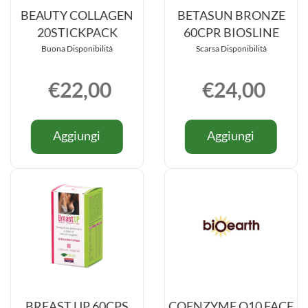
BEAUTY COLLAGEN
BETASUN BRONZE
20STICKPACK
60CPR BIOSLINE
Buona Disponibilità
Scarsa Disponibilità
€22,00
€24,00
Informazioni
Informazio
Aggiungi BEAUTY
Aggiung
Aggiungi
Aggiungi
su BEAUTY
su BETAS
COLLAGEN
BRONZE
COLLAGEN
BRONZE
20STICKPACK al
60CPR
20STICKPACK
60CPR
carrello
BIOSLINE
BIOSLINE
carrello
BREAST UP 60CPS
COENZYME Q10 FACE