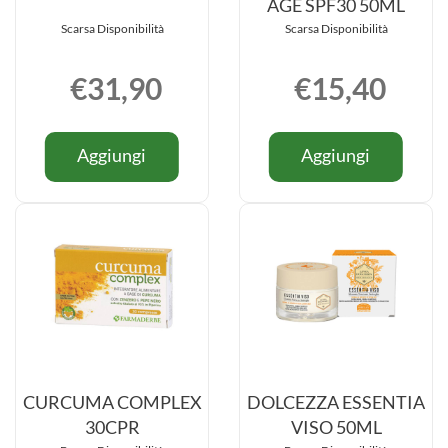
AGE SPF30 50ML
Scarsa Disponibilità
Scarsa Disponibilità
€31,90
€15,40
Informazioni
Informazio
Aggiungi CRC
Aggiung
Aggiungi
Aggiungi
su CRC
su CREM
500
VISO
500
VISO
60CPS al
ANTI
60CPS
ANTI
carrello
AGE
AGE
SPF30
SPF30
50ML al
50ML
carrello
CURCUMA COMPLEX
DOLCEZZA ESSENTIA
30CPR
VISO 50ML