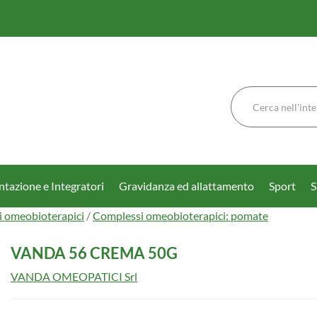
Cerca
Prodotto
tazione e Integratori
Gravidanza ed allattamento
Sport
S
 omeobioterapici
/
Complessi omeobioterapici: pomate
VANDA 56 CREMA 50G
VANDA OMEOPATICI Srl