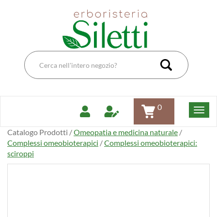
Passa
Erboristeria
al
Dott.Ssa
contenuto
Siletti
principale
Renata
Cerca
Prodotto
Cerca Pro
0
Catalogo Prodotti /
Omeopatia e medicina naturale
/
Complessi omeobioterapici
/
Complessi omeobioterapici:
sciroppi