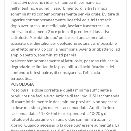
I lassativi possono ridurre il tempo di permanenza
nell'intestino, e quindi l'assorbimento, di altri farmaci
somministrati contemporaneamente per via orale. Evitare di
ingerire contemporaneamente lassativi ed altri farmaci:
dopo aver preso un medicinale, lasciare trascorrere un
intervallo di almeno 2 ore prima di prendere il lassativo.
Lattulosio Aurobindo puo' portare ad una aumentata
tossicita' dei digitalici per deplezione potassica. E' possibile
un effetto sinergico con la neomicina. Agenti antibatterici ad
ampio spettro, somministrati per via
oralecontemporaneamente al lattulosio, possono ridurne la
degradazione limitando la possibilita' di acidificazione del
contenuto intestinale e, di conseguenza, l'efficacia
terapeutica.
POSOLOGIA
Posologia: la dose corretta e' quella minima sufficiente a
produrre una facile evacuazione di feci molli. Si raccomanda
di usare inizialmente le dosi minime previste. Non superare
la dose massima giornaliera raccomandata. Adulti: la dose
raccomandata e' 15-30 ml (corrispondenti a10-20 g di
lattulosio) da assumere in una o due somministrazioni al
giorno. Quando necessario la dose puo' essere aumentata. La
dose massima giornaliera e' 45 ml (corrispondenti a 30 g di