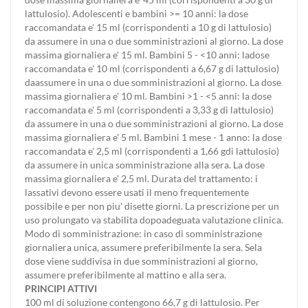
lattulosio). Adolescenti e bambini >= 10 anni: la dose
raccomandata e' 15 ml (corrispondenti a 10 g di lattulosio)
da assumere in una o due somministrazioni al giorno. La dose
massima giornaliera e' 15 ml. Bambini 5 - <10 anni: ladose
raccomandata e' 10 ml (corrispondenti a 6,67 g di lattulosio)
daassumere in una o due somministrazioni al giorno. La dose
massima giornaliera e' 10 ml. Bambini >1 - <5 anni: la dose
raccomandata e' 5 ml (corrispondenti a 3,33 g di lattulosio)
da assumere in una o due somministrazioni al giorno. La dose
massima giornaliera e' 5 ml. Bambini 1 mese - 1 anno: la dose
raccomandata e' 2,5 ml (corrispondenti a 1,66 gdi lattulosio)
da assumere in unica somministrazione alla sera. La dose
massima giornaliera e' 2,5 ml. Durata del trattamento: i
lassativi devono essere usati il meno frequentemente
possibile e per non piu' disette giorni. La prescrizione per un
uso prolungato va stabilita dopoadeguata valutazione clinica.
Modo di somministrazione: in caso di somministrazione
giornaliera unica, assumere preferibilmente la sera. Sela
dose viene suddivisa in due somministrazioni al giorno,
assumere preferibilmente al mattino e alla sera.
PRINCIPI ATTIVI
100 ml di soluzione contengono 66,7 g di lattulosio. Per