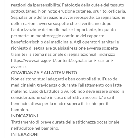
reazioni da ipersensibilita'. Patologie della cute e del tessuto
sottocutaneo. Non nota: eruzione cutanea, prurito, orticaria.
Segnalazione delle reazioni avversesospette. La segnalazione
delle reazioni avverse sospette che si verificano dopo
l'autorizzazione del medicinale e' importante, in quanto
permette un monitoraggio continuo del rapporto
beneficio/rischio del medicinale. Agli operatori sanitari e'
richiesto di segnalare qualsiasireazione avversa sospetta
tramite il sistema nazionale di segnalazioneall'indirizzo
https://www.aifa.gov.it/content/segnalazioni-reazioni-
avverse.
GRAVIDANZA E ALLATTAMENTO
Non esistono studi adeguati e ben controllati sull'uso del
medicinalein gravidanza o durante l'allattamento con latte
materno. L'uso di Lattulosio Aurobindo deve essere preso in
considerazione solo in caso dieffettiva necessita' e se il
beneficio atteso per la madre supera il rischio per il
bambino.
INDICAZIONI
Trattamento di breve durata della stitichezza occasionale
nell'adultoe nel bambino.
INTERAZIONI