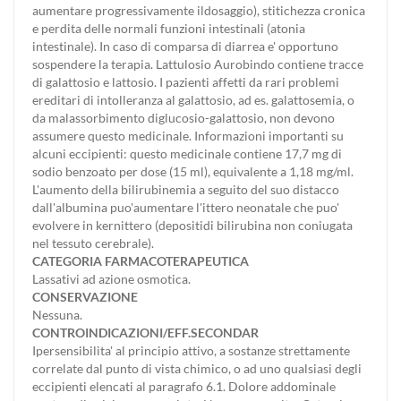
aumentare progressivamente ildosaggio), stitichezza cronica
e perdita delle normali funzioni intestinali (atonia
intestinale). In caso di comparsa di diarrea e' opportuno
sospendere la terapia. Lattulosio Aurobindo contiene tracce
di galattosio e lattosio. I pazienti affetti da rari problemi
ereditari di intolleranza al galattosio, ad es. galattosemia, o
da malassorbimento diglucosio-galattosio, non devono
assumere questo medicinale. Informazioni importanti su
alcuni eccipienti: questo medicinale contiene 17,7 mg di
sodio benzoato per dose (15 ml), equivalente a 1,18 mg/ml.
L'aumento della bilirubinemia a seguito del suo distacco
dall'albumina puo'aumentare l'ittero neonatale che puo'
evolvere in kernittero (depositidi bilirubina non coniugata
nel tessuto cerebrale).
CATEGORIA FARMACOTERAPEUTICA
Lassativi ad azione osmotica.
CONSERVAZIONE
Nessuna.
CONTROINDICAZIONI/EFF.SECONDAR
Ipersensibilita' al principio attivo, a sostanze strettamente
correlate dal punto di vista chimico, o ad uno qualsiasi degli
eccipienti elencati al paragrafo 6.1. Dolore addominale