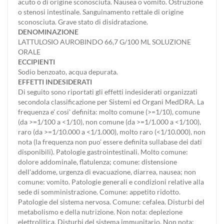
acuto o di origine sconosciuta. Nausea o vomito. Ostruzione
o stenosi intestinale. Sanguinamento rettale di origine
sconosciuta. Grave stato di disidratazione.
DENOMINAZIONE
LATTULOSIO AUROBINDO 66,7 G/100 ML SOLUZIONE
ORALE
ECCIPIENTI
Sodio benzoato, acqua depurata.
EFFETTI INDESIDERATI
Di seguito sono riportati gli effetti indesiderati organizzati
secondola classificazione per Sistemi ed Organi MedDRA. La
frequenza e' cosi' definita: molto comune (>=1/10), comune
(da >=1/100 a <1/10), non comune (da >=1/1.000 a <1/100),
raro (da >=1/10.000 a <1/1.000), molto raro (<1/10.000), non
nota (la frequenza non puo' essere definita sullabase dei dati
disponibili). Patologie gastrointestinali. Molto comune:
dolore addominale, flatulenza; comune: distensione
dell'addome, urgenza di evacuazione, diarrea, nausea; non
comune: vomito. Patologie generali e condizioni relative alla
sede di somministrazione. Comune: appetito ridotto.
Patologie del sistema nervosa. Comune: cefalea. Disturbi del
metabolismo e della nutrizione. Non nota: deplezione
elettrolitica. Disturbi del sistema immunitario. Non nota: