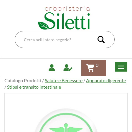
Passa
Erboristeria
al
Dott.Ssa
contenuto
Siletti
principale
Renata
Cerca
Prodotto
Cerca Pro
0
Catalogo Prodotti /
Salute e Benessere
/
Apparato digerente
/
Stipsi e transito intestinale