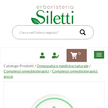
Passa
Erboristeria
al
Dott.Ssa
contenuto
Siletti
principale
Renata
Cerca
Prodotto
Cerca Pro
0
Catalogo Prodotti /
Omeopatia e medicina naturale
/
Complessi omeobioterapici
/
Complessi omeobioterapici:
gocce