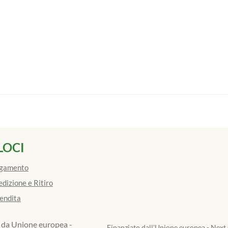
LOCI
agamento
edizione e Ritiro
Vendita
Finanziato dall'Unione europea - Next