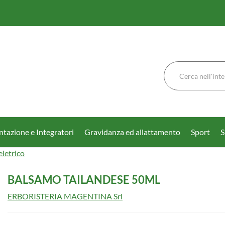
Cerca
Prodotto
tazione e Integratori
Gravidanza ed allattamento
Sport
S
letrico
BALSAMO TAILANDESE 50ML
ERBORISTERIA MAGENTINA Srl