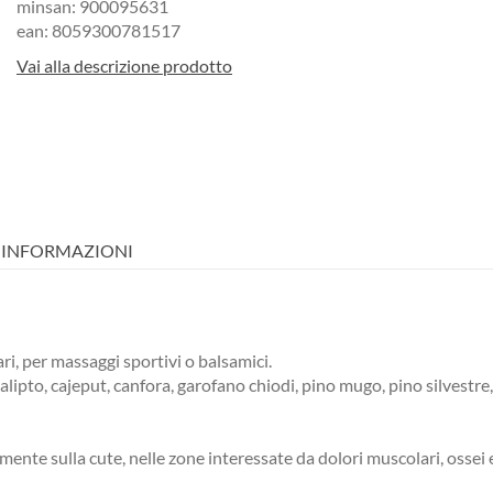
minsan: 900095631
ean: 8059300781517
Vai alla descrizione prodotto
I INFORMAZIONI
i, per massaggi sportivi o balsamici.
calipto, cajeput, canfora, garofano chiodi, pino mugo, pino silvestre
te sulla cute, nelle zone interessate da dolori muscolari, ossei e