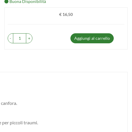
Buona Disponibilità
€ 16,50
Prezzo
-
+
Aggiungi al carrello
, canfora.
 per piccoli traumi.